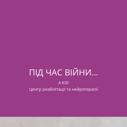
ПІД ЧАС ВІЙНИ…
A.KID
Центр реабілітації та нейротерапії