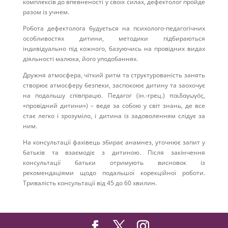
комплексів до впевненості у своїх силах, дефектолог пройде
разом із учнем.
Робота дефектолога будується на психолого-педагогічних
особливостях дитини, методики підбираються
індивідуально під кожного, базуючись на провідних видах
діяльності малюка, його уподобаннях.
Дружня атмосфера, чіткий ритм та структурованість занять
створює атмосферу безпеки, заспокоює дитину та заохочує
на подальшу співпрацю. Педагог (ін.-грец.) παιδαγωγός,
«провідний дитини») – веде за собою у світ знань, де все
стає легко і зрозуміло, і дитина із задоволенням слідує за
ним.
На консультації фахівець збирає анамнез, уточнює запит у
батьків та взаємодіє з дитиною. Після закінчення
консультації батьки отримують висновок із
рекомендаціями щодо подальшої корекційної роботи.
Тривалість консультації від 45 до 60 хвилин.