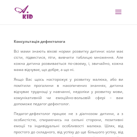
Консультація дефектолога
Всі мами знають вікові норми розвитку дитини: коли має
сісти, підвестися, піти, вивчити таблицю множення. Але
кожна дитина розвивається по-своєму, і, звичайно, кожна
ма
ма
відчуває, що добре, а що ні.
Якщо Вас щось насторожує у розвитку малюка, або ви
помітили прогалини в накопичених знаннях, дитина
відчуває труднощі у навчанні, недоліки у розвитку мови,
комунікативній чи емоційно-вольовій сфері – вам
допоможе педагог-дефектолог.
Педагог-дефектолог працює не з діагнозом дитини, а з
особистістю, спираючись на сильні сторони, позитивні
емоції та індивідуальні особливості малюка. Шлях, від
простого до складного, від успіху до ще більшого успіху, від