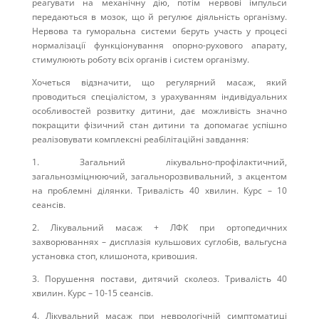
реагувати на механічну дію, потім нервові імпульси
передаються в мозок, що й регулює діяльність організму.
Нервова та гуморальна системи беруть участь у процесі
нормалізації функціонування опорно-рухового апарату,
стимулюють роботу всіх органів і систем організму.
Хочеться відзначити, що регулярний масаж, який
проводиться спеціалістом, з урахуванням індивідуальних
особливостей розвитку дитини, дає можливість значно
покращити фізичний стан дитини та допомагає успішно
реалізовувати комплексні реабілітаційні завдання:
1. Загальний лікувально-профілактичний,
загальнозміцнюючий, загальнорозвивальний, з акцентом
на проблемні ділянки. Тривалість 40 хвилин. Курс – 10
сеансів.
2. Лікувальний масаж + ЛФК при ортопедичних
захворюваннях – дисплазія кульшових суглобів, вальгусна
установка стоп, клишонота, кривошия.
3. Порушення постави, дитячий сколеоз. Тривалість 40
хвилин. Курс – 10-15 сеансів.
4. Лікувальний масаж при неврологічній симптоматиці