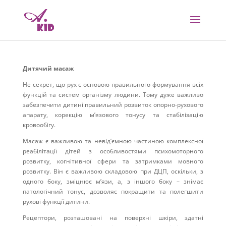
Дитячий масаж
Не секрет, що рух є основою правильного формування всіх
функцій та систем організму людини. Тому дуже важливо
забезпечити дитині правильний розвиток опорно-рухового
апарату, корекцію м’язового тонусу та стабілізацію
кровообігу.
Масаж є важливою та невід’ємною частиною комплексної
реабілітації дітей з особливостями психомоторного
розвитку, когнітивної сфери та затримками мовного
розвитку. Він є важливою складовою при ДЦП, оскільки, з
одного боку, зміцнює м’язи, а, з іншого боку – знімає
патологічний тонус, дозволя
є
покращити та полегшити
рухові функції дитини.
Рецептори, розташовані на поверхні шкіри, здатні